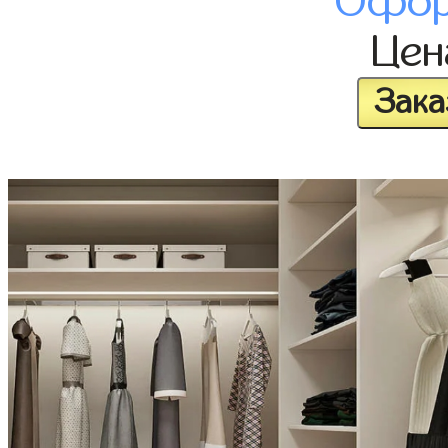
Офор
Це
Зака