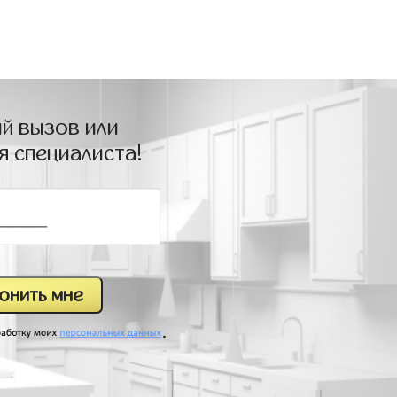
й вызов или
я специалиста!
.