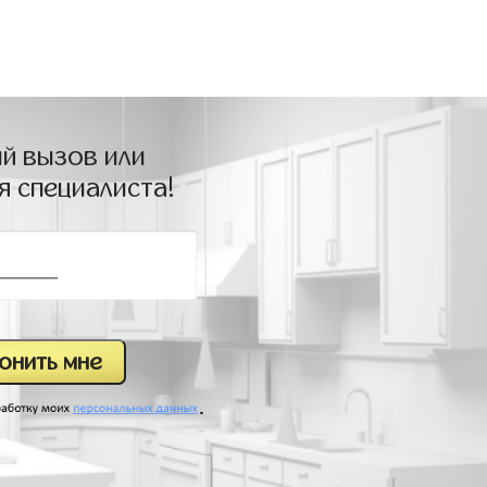
й вызов или
я специалиста!
.