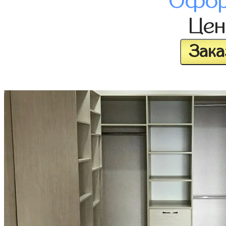
Офор
Це
Зака