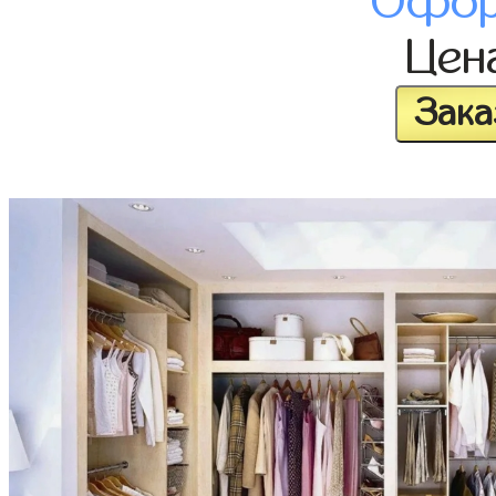
Офор
Цен
Зака