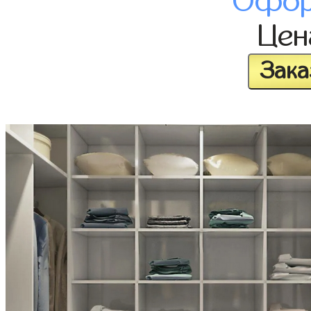
Офор
Це
Зака