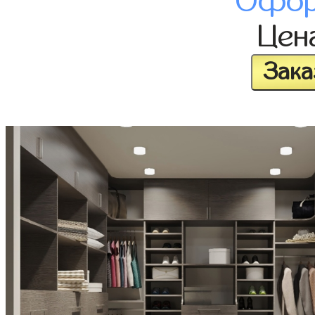
Офор
Цен
Зака