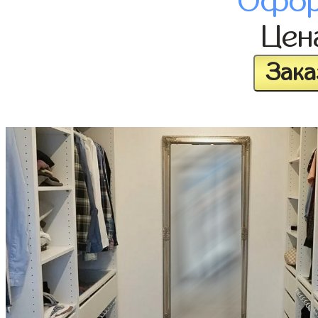
Офор
Це
Зака