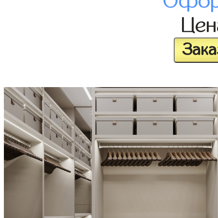
Офор
Це
Зака