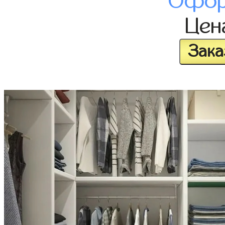
Офор
Це
Зака