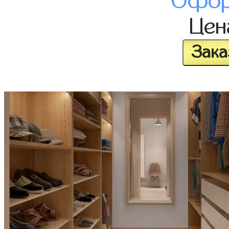
Офор
Це
Зака