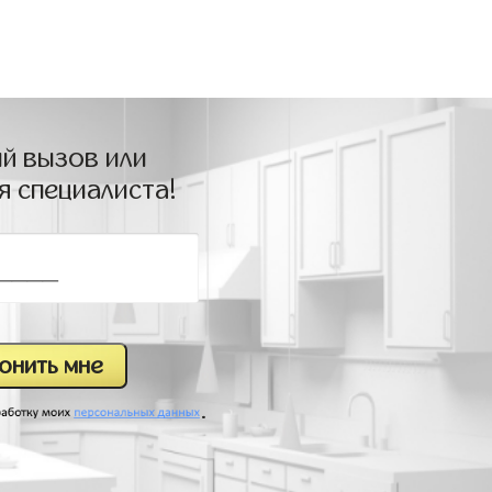
й вызов или
я специалиста!
.