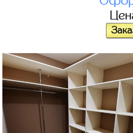
Офор
Це
Зака