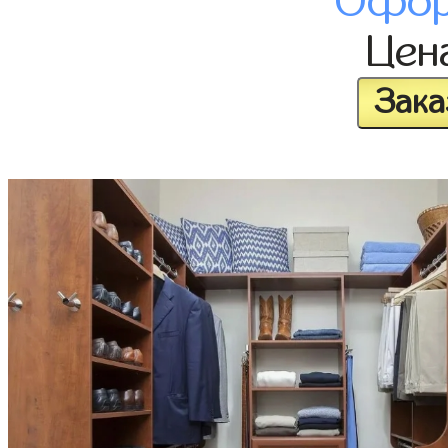
Офор
Цен
Зака