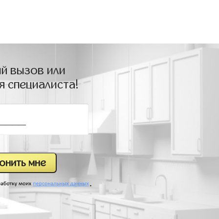
й вызов или
я специалиста!
.