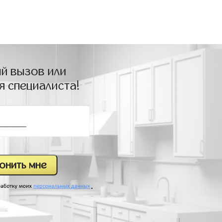
й вызов или
я специалиста!
.