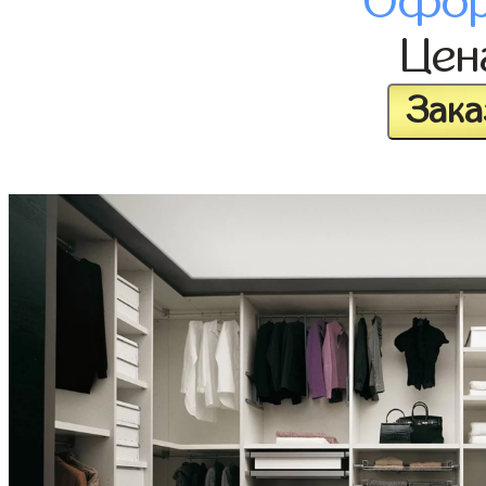
Офор
Це
Зака