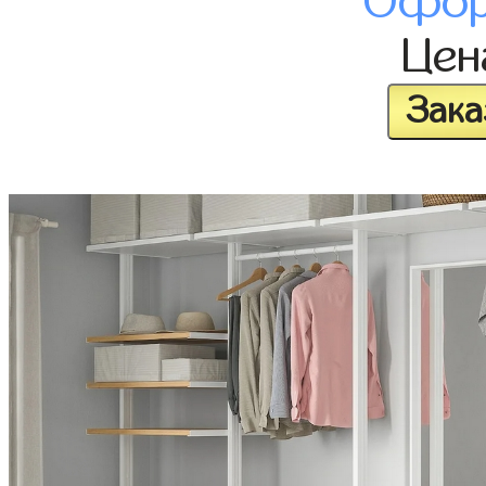
Офор
Це
Зака