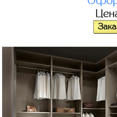
Офор
Цен
Зака