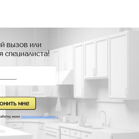
й вызов или
я специалиста!
.