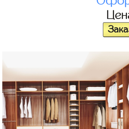
Офор
Це
Зака