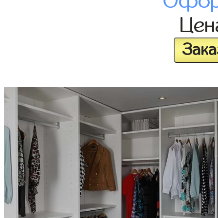
Офор
Це
Зака