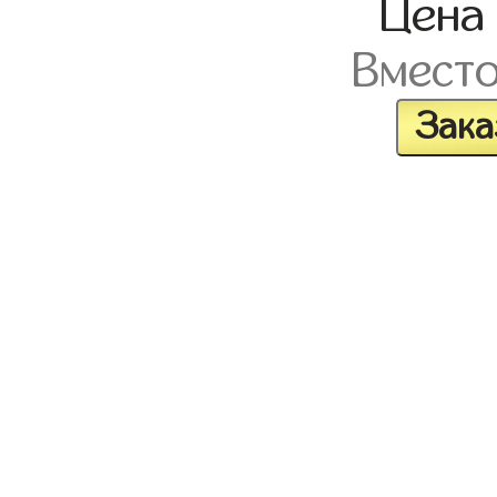
Цен
Вмест
Зака