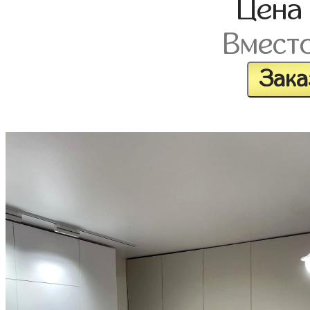
Цен
Вмест
Зака