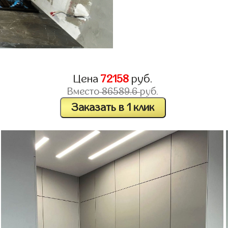
Цена
72158
руб.
Вместо
86589.6
руб.
Заказать в 1 клик