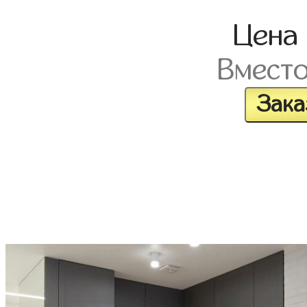
Цена
Вмест
Зака