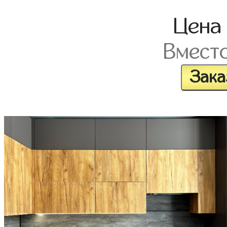
Цен
Вмест
Зака