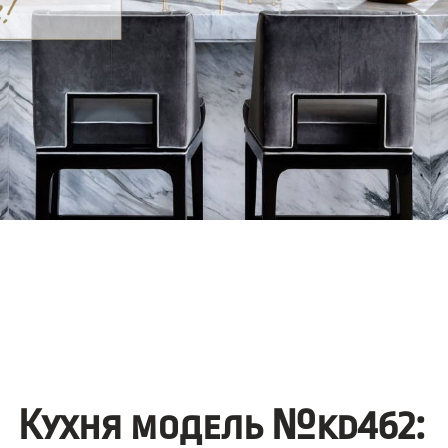
Кухня модель №kd462: