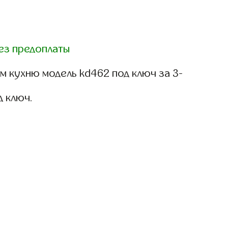
ез предоплаты
м кухню модель kd462 под ключ за 3-
д ключ.