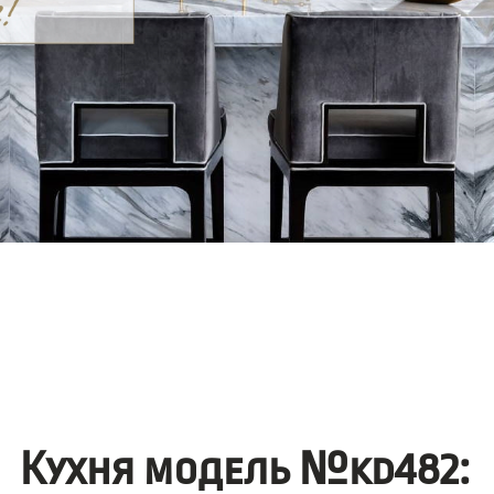
Кухня модель №kd482: