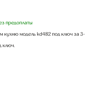
ез предоплаты
м кухню модель kd482 под ключ за 3-
д ключ.