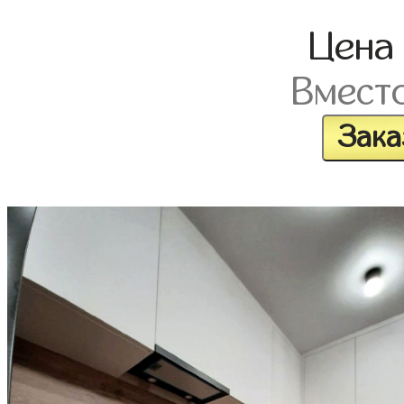
Цен
Вмест
Зака