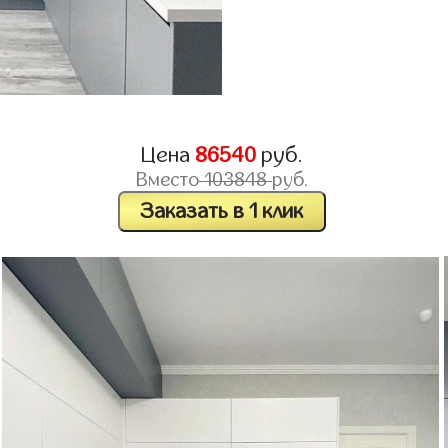
Цена
86540
руб.
Вместо
103848
руб.
Заказать в 1 клик