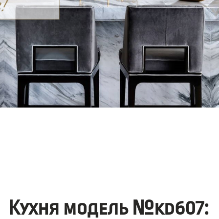
Кухня модель №kd607: