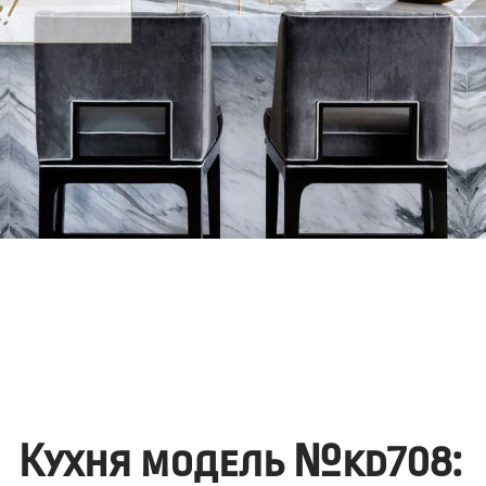
Кухня модель №kd708: