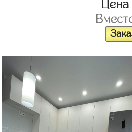
Цен
Вмест
Зака