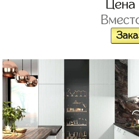
Цен
Вмест
Зака