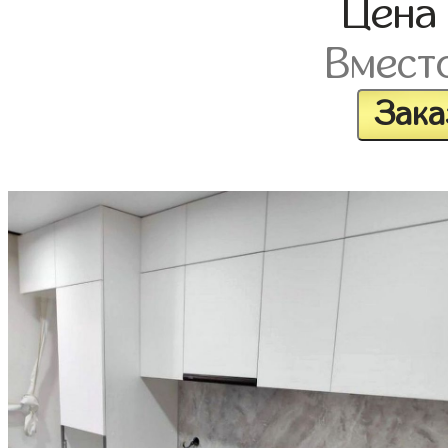
Цен
Вмест
Зака