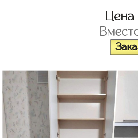
Цен
Вмест
Зака