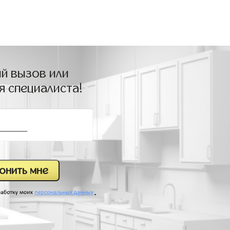
й вызов или
я специалиста!
.