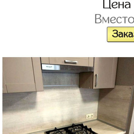
Цен
Вмест
Зака