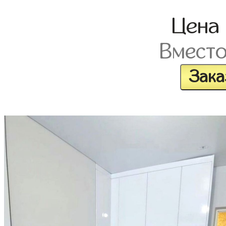
Цена
Вмест
Зака