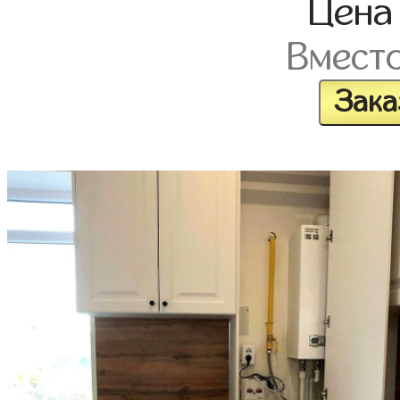
Цен
Вмест
Зака