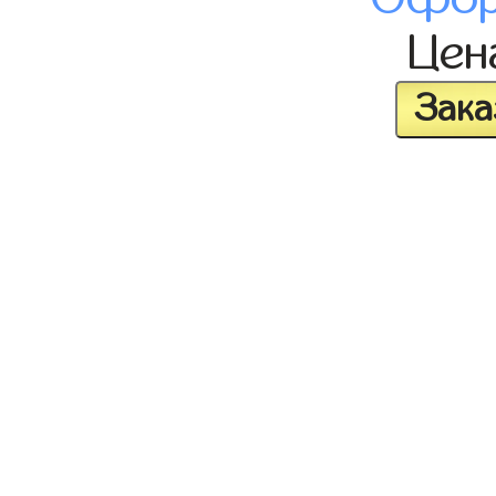
Це
Зака