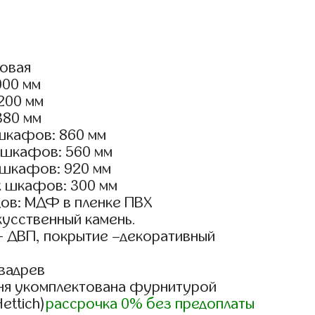
ловая
000 мм
2200 мм
380 мм
шкафов: 860 мм
 шкафов: 560 мм
 шкафов: 920 мм
х шкафов: 300 мм
ов: МДФ в пленке ПВХ
кусственный камень.
- ДВП, покрытие –декоративный
вадрев
ня укомплектована фурнитурой
ettich)
рассрочка 0% без предоплаты