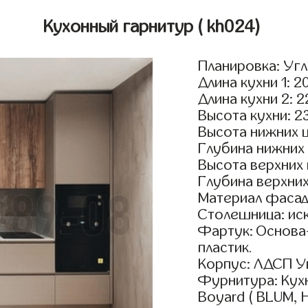
Кухонный гарнитур
( kh024)
Планировка: Уг
Длина кухни 1: 2
Длина кухни 2: 
Высота кухни: 2
Высота нижних 
Глубина нижних
Высота верхних
Глубина верхни
Материал фасад
Столешница: ис
Фартук: Основа
пластик.
Корпус: ЛДСП У
Фурнитура: Кух
Boyard ( BLUM, H