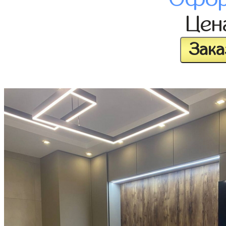
Це
Зака