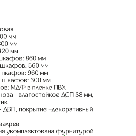
ловая
600 мм
800 мм
420 мм
шкафов: 860 мм
 шкафов: 560 мм
 шкафов: 960 мм
х шкафов: 300 мм
ов: МДФ в пленке ПВХ
ова - влагостойкое ДСП 38 мм,
ик.
- ДВП, покрытие –декоративный
вадрев
ня укомплектована фурнитурой