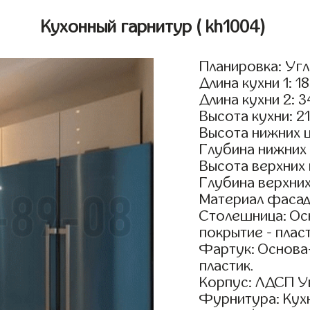
Кухонный гарнитур
( kh1004)
Планировка: Уг
Длина кухни 1: 1
Длина кухни 2: 
Высота кухни: 2
Высота нижних 
Глубина нижних
Высота верхних
Глубина верхни
Материал фасад
Столешница: Осн
покрытие - пласт
Фартук: Основа
пластик.
Корпус: ЛДСП У
Фурнитура: Кух