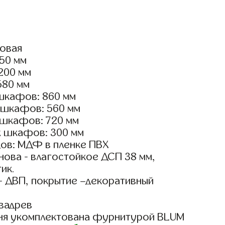
ловая
750 мм
2200 мм
580 мм
шкафов: 860 мм
 шкафов: 560 мм
 шкафов: 720 мм
х шкафов: 300 мм
ов: МДФ в пленке ПВХ
ова - влагостойкое ДСП 38 мм,
ик.
- ДВП, покрытие –декоративный
вадрев
ня укомплектована фурнитурой BLUM