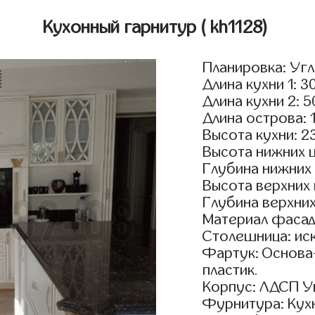
Кухонный гарнитур
( kh1128)
Планировка: Уг
Длина кухни 1: 3
Длина кухни 2: 
Длина острова: 
Высота кухни: 2
Высота нижних 
Глубина нижних
Высота верхних
Глубина верхни
Материал фасад
Столешница: ис
Фартук: Основа
пластик.
Корпус: ЛДСП У
Фурнитура: Кух