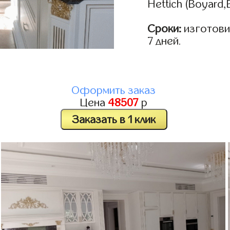
Hettich (Boyard
Сроки:
изготовим
7 дней.
Оформить заказ
Цена
48507
р
Заказать в 1 клик