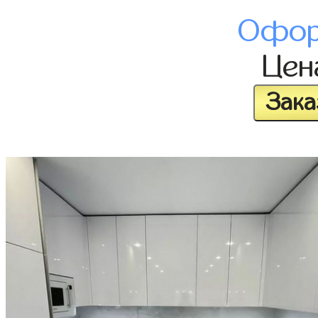
Офор
Це
Зака