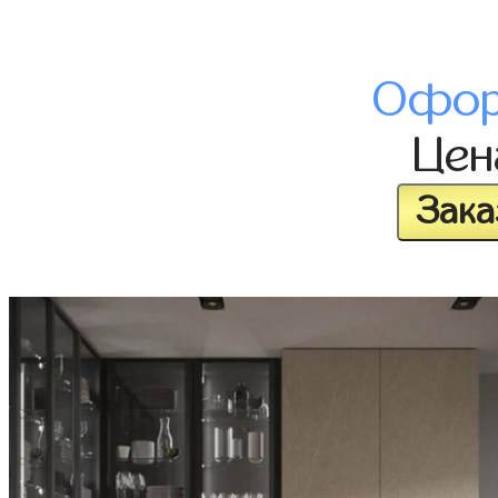
Офор
Це
Зака