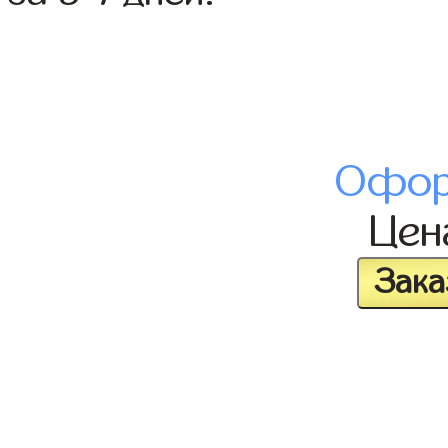
Офор
Це
Зака